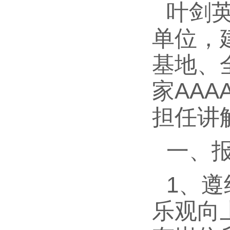
叶剑
单位，
基地、
家AA
担任讲
一、
1、
乐观向