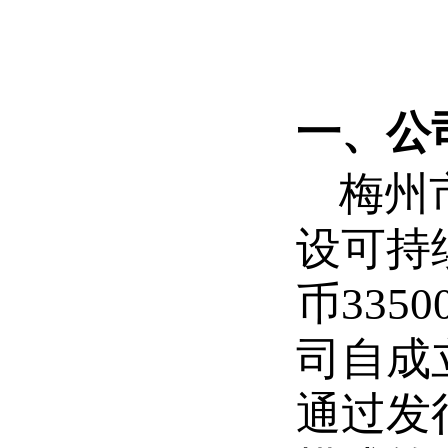
一、公
梅州
设可持
币33
司自成
通过发