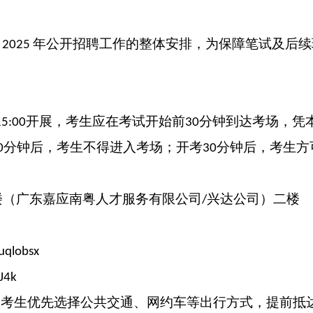
司
年公开招聘工作的整体安排，为保障笔试及后续
2025
开展
，
考生
应在考试开始前
分钟到达考场，
凭
15:00
30
分钟
后，考生
不得进入考场
；
开考
分钟后，考生方
0
30
楼（广东嘉应南粤人才服务有限公司
兴达公司
）二楼
/
uqlobsx
J4k
议考生优先选择公共交通、网约车等出行方式，提前抵