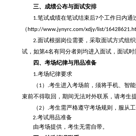
三、成绩公布与面试安排
笔试成绩在笔试结束后
个工作日
内
通
1.
7
（
http://www.jynyrc.com/xdjy/list/16428621.h
面试根据岗位需要，采取面试方式组织
2
.
试，如第
名有同分者则均进入面试
，
面试时
4
四、考场纪律与用品准备
考场纪律要求
1.
（
）
考生进入考场前，须将手机、智能
1
.
束前不得取回，期间无法对外联系，请考生
（
）
考生需严格遵守考场规则，服从工
2
.
考试用品准备
2.
由考场提供，考生无需自带。