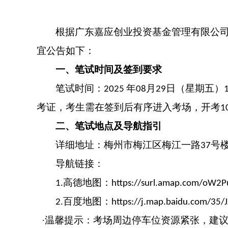
根据
广东嘉应创业投资基金管理有限公
宜公告如下：
一、笔试时间及签到要求
笔试
时间
：
年
月
日（星期
五
）
2025
0
8
2
9
考证，考生需在签到后有序进入考场，开考
1
二、笔试地点及导航指引
详细地址：
梅州市梅江区梅江一路
号
37
导航链接：
高德地图：
1.
https://surl.amap.com/oW2P
百度地图：
2.
https://j.map.baidu.com/35/J
·温馨提示：考场周边停车位资源紧张，建