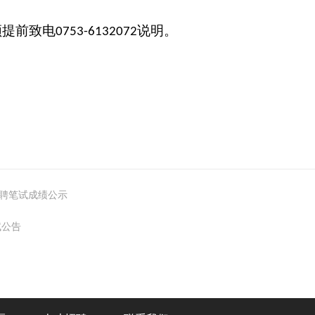
须
提前致电
说明。
0753-6132072
聘笔试成绩公示
试公告