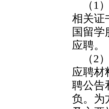
（
1
相关证
国留学
应聘。
（
2
应聘材
聘公告
负。为