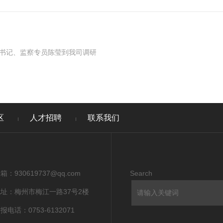
书记、监察专员陈莹到我司调研
区
人才招聘
联系我们
箱：930619737@qq.com
Search
址：梅州市梅江一路37号2楼
报电话：0753-6132071